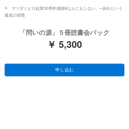
マツダミヒロ起業30周年感謝&なんにもしない。─余白という
最高の習慣
「問いの源」５冊読書会パック
￥ 5,300
申し込む